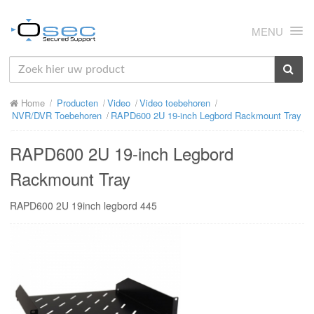
MENU
HOME
Home
Producten
Video
Video toebehoren
OVER ONS
NVR/DVR Toebehoren
RAPD600 2U 19-inch Legbord Rackmount Tray
NIEUWS
RAPD600 2U 19-inch Legbord
PRODUCTEN
Rackmount Tray
SUPPORT
RAPD600 2U 19inch legbord 445
RMA
MIJN OSEC
CONTACT