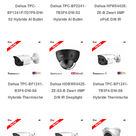
Dahua TPC-
Dahua TPC-BF2241-
Dahua HFW5442E-
BF1241P-TD7F8-DW-
TB3F4-DW-S2
ZE-B Zwart 4MP
S2 Hybride AI Bullet
Hybride AI Bullet
ePoE D/N IR
Temperatuurmeting
Temperatuurmeting
Deeplight WDR
met openingshoek
met openingshoek
Bullet 2.7mm-12mm
van 24...
van 50.6...
Motorzoomlens
Artikelnr:
962684
Artikelnr:
962794
Artikelnr:
962945
Dahua TPC-BF1241-
Dahua HDBW5442E-
Dahua TPC-BF1241-
B3F4-DW-S8
ZE-S3-B Zwart 4MP
TB3F4-DW-S8
Hybride Thermische
D/N IR Deeplight
Hybride Thermische
AI Bullet met
Vandaal Dome 2.7-
AI Bullet
Thermische
12mm
Temperatuurmeting
openingshoek van
Motorzoomlens
met openingshoek...
50.6...
Artikelnr:
967627
Artikelnr:
967657
Artikelnr:
963018