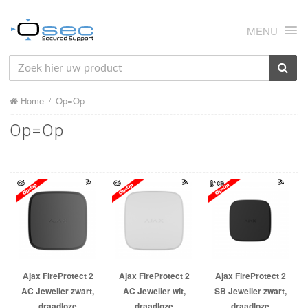
MENU
HOME
Home
Op=Op
OVER ONS
Op=Op
NIEUWS
PRODUCTEN
SUPPORT
RMA
MIJN OSEC
Ajax FireProtect 2
Ajax FireProtect 2
Ajax FireProtect 2
CONTACT
AC Jeweller zwart,
AC Jeweller wit,
SB Jeweller zwart,
draadloze
draadloze
draadloze