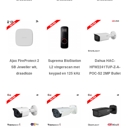
INLOGGEN
koolmonoxide
koolmonoxide
branddetector, hitte
detector op
detector op
en koolmonoxide
netvoeding
netvoeding
met...
Artikelnr:
320246
Artikelnr:
320247
Artikelnr:
320258
Ajax FireProtect 2
Suprema BioStation
Dahua HAC-
SB Jeweller wit,
L2 vingerscan met
HFW2241TUP-Z-A-
draadloze
keypad en 125 kHz
POC-S2 2MP Bullet
branddetector, hitte
EM kaartlezer
2.7-13.5mm
en koolmonoxide
Motorzoomlens
Artikelnr:
343034
met...
Artikelnr:
962666
Artikelnr:
320259