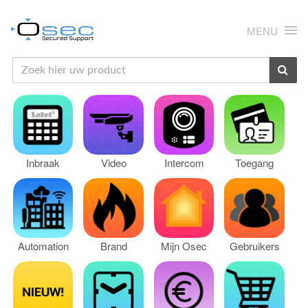
MENU
HOME
OVER ONS
PRODUCTEN
Inbraak
Video
Intercom
Toegang
SUPPORT
RMA
CONTACT
Automation
Brand
Mijn Osec
Gebruikers
MIJN OSEC
GEBRUIKERSBEHEER