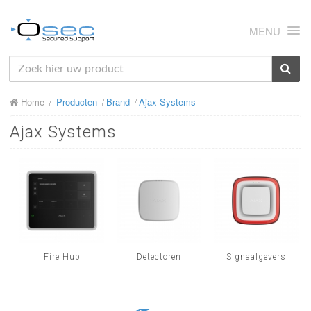
MENU
HOME
Home
Producten
Brand
Ajax Systems
OVER ONS
Ajax Systems
NIEUWS
PRODUCTEN
SUPPORT
RMA
MIJN OSEC
Fire Hub
Detectoren
Signaalgevers
CONTACT