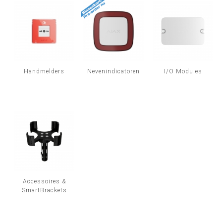
INLOGGEN
Handmelders
Nevenindicatoren
I/O Modules
Accessoires &
SmartBrackets