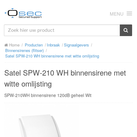
MENU
HOME
Home
Producten
Inbraak
Signaalgevers
OVER ONS
Binnensirenes (flitser)
Satel SPW-210 WH binnensirene met witte omlijsting
NIEUWS
Satel SPW-210 WH binnensirene met
PRODUCTEN
witte omlijsting
SUPPORT
SPW-210WH binnensirene 120dB geheel Wit
RMA
MIJN OSEC
CONTACT