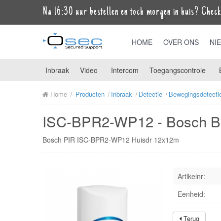
Na 16:30 uur bestellen en toch morgen in huis? Check 
HOME
OVER ONS
NI
Inbraak
Video
Intercom
Toegangscontrole
Home
Producten
Inbraak
Detectie
Bewegingsdetecti
ISC-BPR2-WP12 - Bosch Blue
Bosch PIR ISC-BPR2-WP12 Huisdr 12x12m
Artikelnr:
Eenheid:
Terug