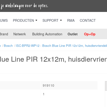
je winkelwagen voor de opties.
EUWS
PRODUCTEN
SUPPORT
RMA
CONTACT
Brand
Netwerk
Building Automation
Outlet
Op=Op
e
Bosch
ISC-BPR2-WP12 - Bosch Blue Line PIR 12x12m, huisdiervriendeli
 Line PIR 12x12m, huisdiervriend
919110
1