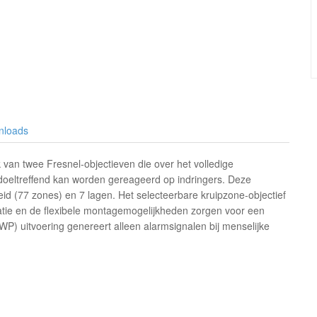
nloads
an twee Fresnel-objectieven die over het volledige
doeltreffend kan worden gereageerd op indringers. Deze
id (77 zones) en 7 lagen. Het selecteerbare kruipzone-objectief
latie en de flexibele montagemogelijkheden zorgen voor een
WP) uitvoering genereert alleen alarmsignalen bij menselijke