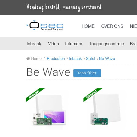
Vandaag besteld, maandag verstuurd.
HOME
OVER ONS
NI
Inbraak
Video
Intercom
Toegangscontrole
Bra
Home
Producten
Inbraak
Satel
Be Wave
Be Wave
Toon filter