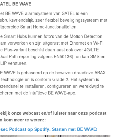
ATEL BE WAVE
et BE WAVE-alarmsysteem van SATEL is een
ebruiksvriendelijk, zeer flexibel beveiligingssysteem met
itgebreide Smart Home-functionaliteiten.
e Smart Hubs kunnen foto's van de Motion Detection
am verwerken en zijn uitgerust met Ethernet en Wi-Fi.
e Plus-variant beschikt daarnaast ook over 4G/LTE
Dual Path reporting volgens EN50136), en kan SMS en
LIP versturen.
E WAVE is gebaseerd op de bewezen draadloze ABAX
-technologie en is conform Grade 2. Het systeem is
azendsnel te installeren, configureren en wereldwijd te
eheren met de intuïtieve BE WAVE-app.
ekijk onze webcast en/of luister naar onze podcast
n kom meer te weten:
:
sec Podcast op Spotify: Starten met BE WAVE!