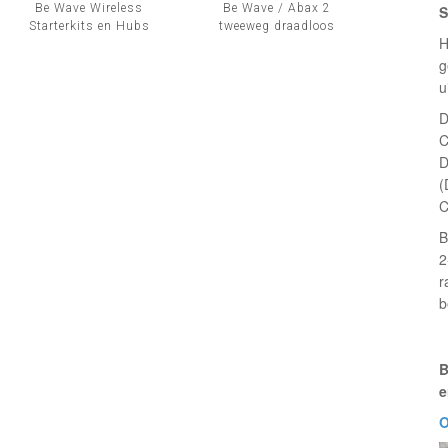
Be Wave Wireless
Be Wave / Abax 2
S
Starterkits en Hubs
tweeweg draadloos
H
g
u
D
C
D
(
C
B
2
r
b
B
e
O