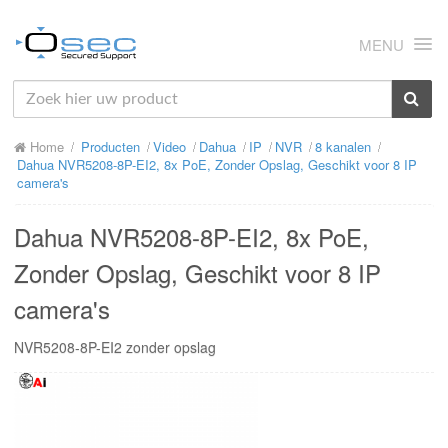
MENU
HOME
Home
Producten
Video
Dahua
IP
NVR
8 kanalen
OVER ONS
Dahua NVR5208-8P-EI2, 8x PoE, Zonder Opslag, Geschikt voor 8 IP
camera's
NIEUWS
Dahua NVR5208-8P-EI2, 8x PoE,
PRODUCTEN
Zonder Opslag, Geschikt voor 8 IP
SUPPORT
camera's
RMA
NVR5208-8P-EI2 zonder opslag
MIJN OSEC
CONTACT