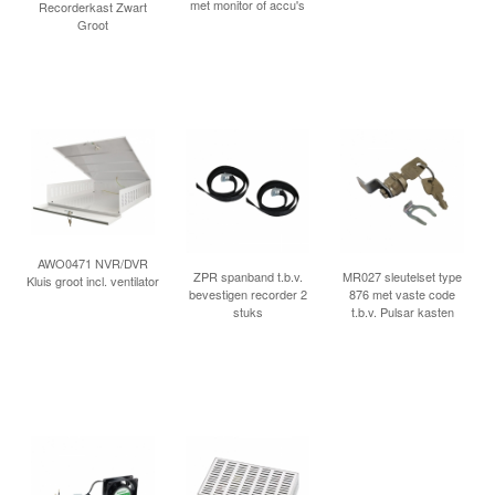
met monitor of accu's
Recorderkast Zwart
Groot
AWO0471 NVR/DVR
ZPR spanband t.b.v.
MR027 sleutelset type
Kluis groot incl. ventilator
bevestigen recorder 2
876 met vaste code
stuks
t.b.v. Pulsar kasten