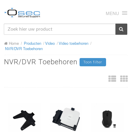
MENU
HOME
Home
Producten
Video
Video toebehoren
OVER ONS
NVR/DVR Toebehoren
NIEUWS
NVR/DVR Toebehoren
Toon filter
PRODUCTEN
SUPPORT
RMA
MIJN OSEC
CONTACT