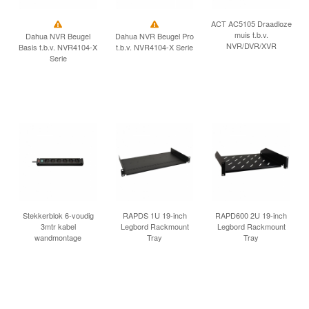
INLOGGEN
ACT AC5105 Draadloze
muis t.b.v.
Dahua NVR Beugel
Dahua NVR Beugel Pro
NVR/DVR/XVR
Basis t.b.v. NVR4104-X
t.b.v. NVR4104-X Serie
Serie
Stekkerblok 6-voudig
RAPDS 1U 19-inch
RAPD600 2U 19-inch
3mtr kabel
Legbord Rackmount
Legbord Rackmount
wandmontage
Tray
Tray