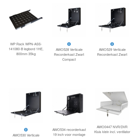
WP Rack WPN-ASS-
141080-B legbord 1HE,
AWO528 Verticale
AWO529 Verticale
800mm 35kg
Recorderkast Zwart
Recorderkast Zwart
Compact
AWO0447 NVR/DVR
AWO534 recorderkast
Kluis klein incl. ventilator
19 inch voor montage
AWO530 Verticale