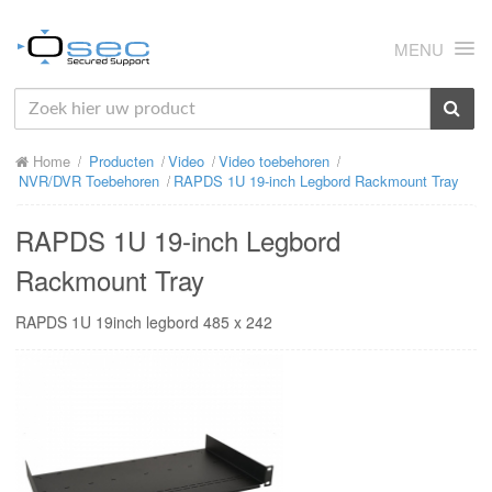
MENU
HOME
Home
Producten
Video
Video toebehoren
OVER ONS
NVR/DVR Toebehoren
RAPDS 1U 19-inch Legbord Rackmount Tray
NIEUWS
RAPDS 1U 19-inch Legbord
PRODUCTEN
Rackmount Tray
SUPPORT
RAPDS 1U 19inch legbord 485 x 242
RMA
MIJN OSEC
CONTACT