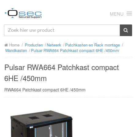
MENU
HOME
Home
Producten
Netwerk
Patchkasten en Rack montage
OVER ONS
Wandkasten
Pulsar RWA664 Patchkast compact 6HE /450mm
NIEUWS
Pulsar RWA664 Patchkast compact
PRODUCTEN
6HE /450mm
SUPPORT
RWA664 Patchkast compact 6HE /450mm
RMA
MIJN OSEC
CONTACT