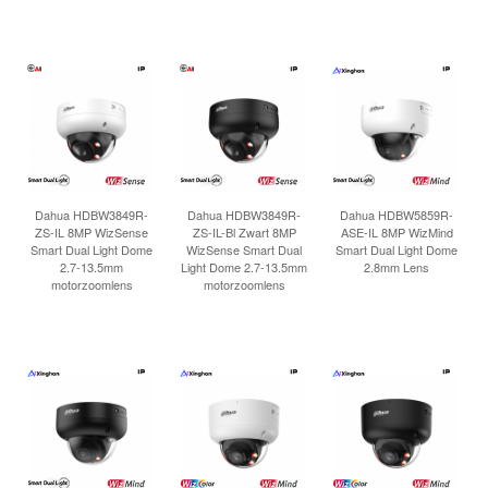
Dahua HDBW3849R-
Dahua HDBW3849R-
Dahua HDBW5859R-
ZS-IL 8MP WizSense
ZS-IL-Bl Zwart 8MP
ASE-IL 8MP WizMind
Smart Dual Light Dome
WizSense Smart Dual
Smart Dual Light Dome
2.7-13.5mm
Light Dome 2.7-13.5mm
2.8mm Lens
motorzoomlens
motorzoomlens