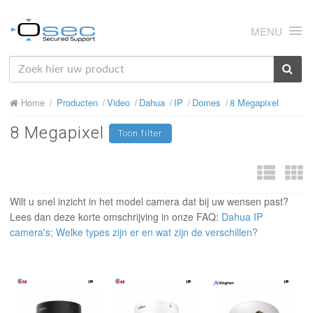
MENU
HOME
Home
Producten
Video
Dahua
IP
Domes
8 Megapixel
OVER ONS
8 Megapixel
Toon filter
NIEUWS
PRODUCTEN
SUPPORT
Wilt u snel inzicht in het model camera dat bij uw wensen past?
Lees dan deze korte omschrijving in onze FAQ:
Dahua IP
RMA
camera's; Welke types zijn er en wat zijn de verschillen?
MIJN OSEC
CONTACT