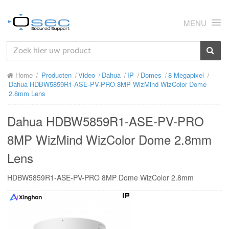
MENU
HOME
Home
Producten
Video
Dahua
IP
Domes
8 Megapixel
OVER ONS
Dahua HDBW5859R1-ASE-PV-PRO 8MP WizMind WizColor Dome
2.8mm Lens
NIEUWS
Dahua HDBW5859R1-ASE-PV-PRO
PRODUCTEN
8MP WizMind WizColor Dome 2.8mm
SUPPORT
Lens
RMA
HDBW5859R1-ASE-PV-PRO 8MP Dome WizColor 2.8mm
MIJN OSEC
CONTACT