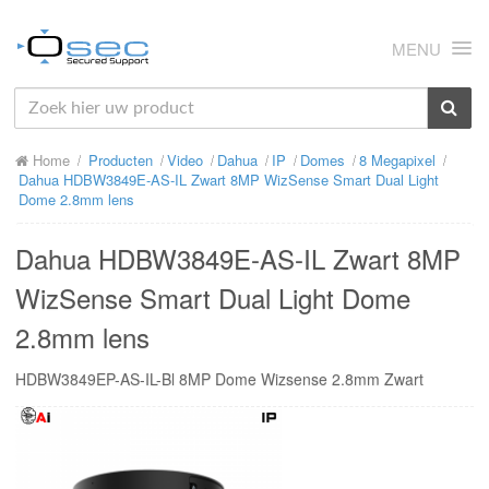
MENU
HOME
Home
Producten
Video
Dahua
IP
Domes
8 Megapixel
OVER ONS
Dahua HDBW3849E-AS-IL Zwart 8MP WizSense Smart Dual Light
Dome 2.8mm lens
NIEUWS
Dahua HDBW3849E-AS-IL Zwart 8MP
PRODUCTEN
WizSense Smart Dual Light Dome
SUPPORT
2.8mm lens
RMA
HDBW3849EP-AS-IL-Bl 8MP Dome Wizsense 2.8mm Zwart
MIJN OSEC
CONTACT