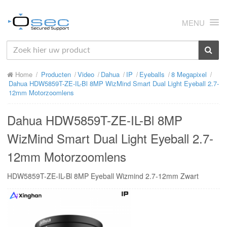
MENU
HOME
Home
Producten
Video
Dahua
IP
Eyeballs
8 Megapixel
OVER ONS
Dahua HDW5859T-ZE-IL-Bl 8MP WizMind Smart Dual Light Eyeball 2.7-
12mm Motorzoomlens
NIEUWS
Dahua HDW5859T-ZE-IL-Bl 8MP
PRODUCTEN
WizMind Smart Dual Light Eyeball 2.7-
SUPPORT
12mm Motorzoomlens
RMA
HDW5859T-ZE-IL-Bl 8MP Eyeball Wizmind 2.7-12mm Zwart
MIJN OSEC
CONTACT