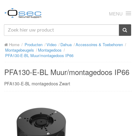
MENU
HOME
Home
Producten
Video
Dahua
Accessoires & Toebehoren
OVER ONS
Montagebeugels
Montagedoos
PFA130-E-BL Muur/montagedoos IP66
NIEUWS
PFA130-E-BL Muur/montagedoos IP66
PRODUCTEN
PFA130-E-BL montagedoos Zwart
SUPPORT
RMA
MIJN OSEC
CONTACT