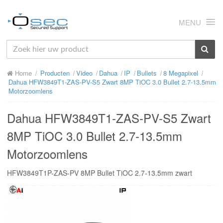
MENU
HOME
Home
Producten
Video
Dahua
IP
Bullets
8 Megapixel
OVER ONS
Dahua HFW3849T1-ZAS-PV-S5 Zwart 8MP TiOC 3.0 Bullet 2.7-13.5mm
Motorzoomlens
NIEUWS
Dahua HFW3849T1-ZAS-PV-S5 Zwart
PRODUCTEN
8MP TiOC 3.0 Bullet 2.7-13.5mm
SUPPORT
Motorzoomlens
RMA
HFW3849T1P-ZAS-PV 8MP Bullet TiOC 2.7-13.5mm zwart
MIJN OSEC
CONTACT