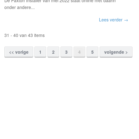
De Paxton Installer van mei 2022 staat online met daarin
onder andere...
Lees verder →
31 - 40 van 43 items
<< vorige
1
2
3
4
5
volgende >