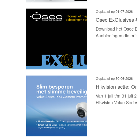
Geplaatst op 01-07-2026
Osec ExQlusives 
Download het Osec E
Aanbiedingen die erin
Geplaatst op 30-06-2026
Hikvision actie: 
Van 1 juli t/m 31 jul
Hikvision Value Seri