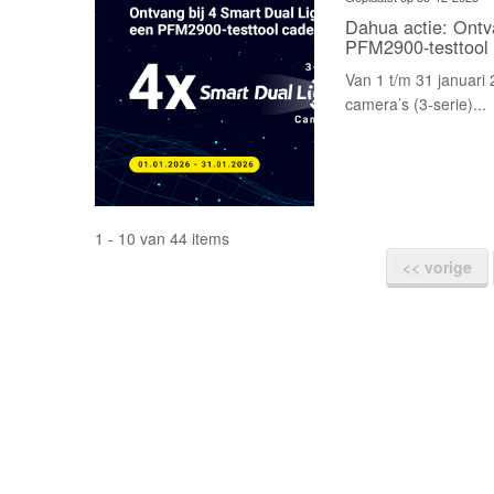
Dahua actie: Ontv
PFM2900-testtool
Van 1 t/m 31 januari
camera’s (3-serie)...
1 - 10 van 44 items
<< vorige