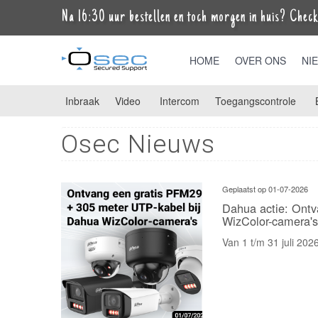
Na 16:30 uur bestellen en toch morgen in huis? Check 
HOME
OVER ONS
NI
Inbraak
Video
Intercom
Toegangscontrole
Osec Nieuws
Geplaatst op 01-07-2026
Dahua actie: Ontv
WizColor-camera's
Van 1 t/m 31 juli 202