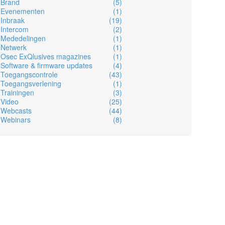
Brand
(5)
Evenementen
(1)
Inbraak
(19)
Intercom
(2)
Mededelingen
(1)
Netwerk
(1)
Osec ExQlusives magazines
(1)
Software & firmware updates
(4)
Toegangscontrole
(43)
Toegangsverlening
(1)
Trainingen
(3)
Video
(25)
Webcasts
(44)
Webinars
(8)