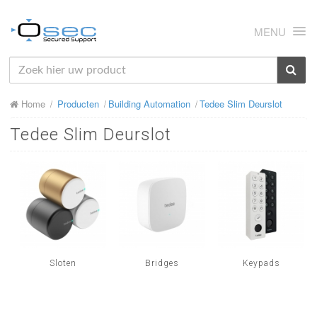
MENU
HOME
Home
Producten
Building Automation
Tedee Slim Deurslot
OVER ONS
Tedee Slim Deurslot
NIEUWS
PRODUCTEN
SUPPORT
RMA
MIJN OSEC
Sloten
Bridges
Keypads
CONTACT