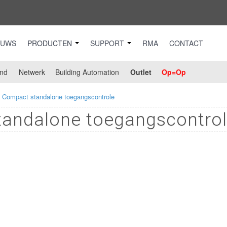
EUWS
PRODUCTEN
SUPPORT
RMA
CONTACT
nd
Netwerk
Building Automation
Outlet
Op=Op
/ Compact standalone toegangscontrole
tandalone toegangscontro