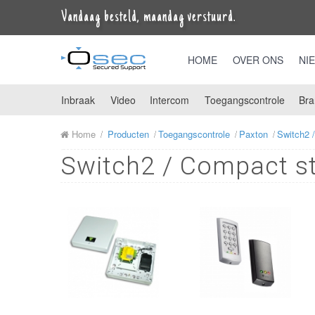
Vandaag besteld, maandag verstuurd.
HOME
OVER ONS
NI
Inbraak
Video
Intercom
Toegangscontrole
Bra
Home
Producten
Toegangscontrole
Paxton
Switch2 
Switch2 / Compact s