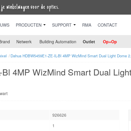
je winkelwagen voor de opties.
EUWS
PRODUCTEN
SUPPORT
RMA
CONTACT
Brand
Netwerk
Building Automation
Outlet
Op=Op
ixel
Dahua HDBW5459E1-ZE-IL-Bl 4MP WizMind Smart Dual Light Dome 2
Bl 4MP WizMind Smart Dual Ligh
wart
926626
1