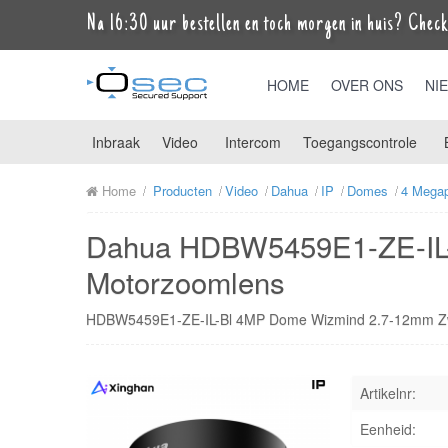
Na 16:30 uur bestellen en toch morgen in huis? Check 
HOME
OVER ONS
NI
Inbraak
Video
Intercom
Toegangscontrole
Home
Producten
Video
Dahua
IP
Domes
4 Megap
Dahua HDBW5459E1-ZE-IL-
Motorzoomlens
HDBW5459E1-ZE-IL-Bl 4MP Dome Wizmind 2.7-12mm Z
Artikelnr:
Eenheid: