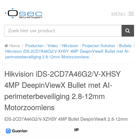
MENU
HOME
Home
Producten
Video
Hikvision
Projecten Solution
Bullets
OVER ONS
Hikvision iDS-2CD7A46G2/V-XHSY 4MP DeepinViewX Bullet met AI-
perimeterbeveiliging 2.8-12mm Motorzoomlens
NIEUWS
Hikvision iDS-2CD7A46G2/V-XHSY
PRODUCTEN
4MP DeepinViewX Bullet met AI-
SUPPORT
perimeterbeveiliging 2.8-12mm
RMA
Motorzoomlens
MIJN OSEC
iDS-2CD7A46G2/V-XZHSY 4MP Bullet DeepinViewX 2.8-12mm
CONTACT