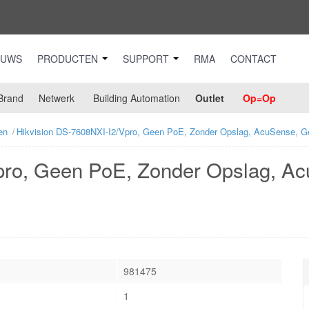
EUWS
PRODUCTEN
SUPPORT
RMA
CONTACT
Brand
Netwerk
Building Automation
Outlet
Op=Op
en
Hikvision DS-7608NXI-I2/Vpro, Geen PoE, Zonder Opslag, AcuSense, Ge
pro, Geen PoE, Zonder Opslag, Ac
981475
1