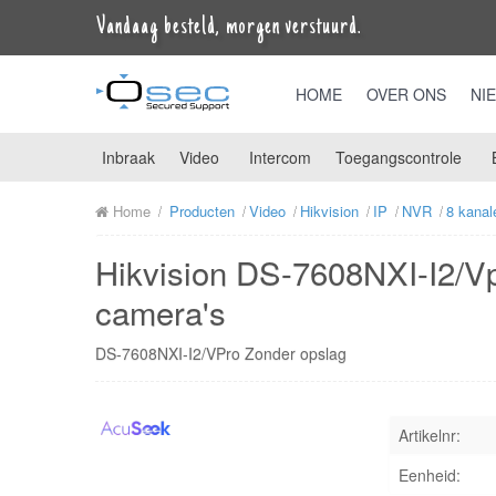
Vandaag besteld, morgen verstuurd.
HOME
OVER ONS
NI
Inbraak
Video
Intercom
Toegangscontrole
Home
Producten
Video
Hikvision
IP
NVR
8 kanal
Hikvision DS-7608NXI-I2/V
camera's
DS-7608NXI-I2/VPro Zonder opslag
Artikelnr:
Eenheid: