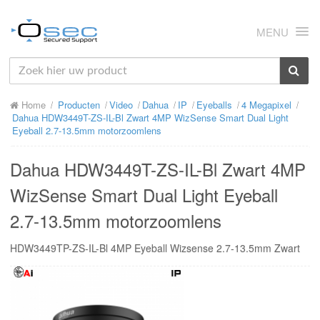
MENU
HOME
Home
Producten
Video
Dahua
IP
Eyeballs
4 Megapixel
OVER ONS
Dahua HDW3449T-ZS-IL-Bl Zwart 4MP WizSense Smart Dual Light
Eyeball 2.7-13.5mm motorzoomlens
NIEUWS
Dahua HDW3449T-ZS-IL-Bl Zwart 4MP
PRODUCTEN
WizSense Smart Dual Light Eyeball
SUPPORT
2.7-13.5mm motorzoomlens
RMA
HDW3449TP-ZS-IL-Bl 4MP Eyeball Wizsense 2.7-13.5mm Zwart
MIJN OSEC
CONTACT