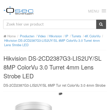
MENU
HOME
Home
Producten
Video
Hikvision
IP
Turrets
4K ColorVu
OVER ONS
Hikvision DS-2CD2387G3-LIS2UY/SL 8MP ColorVu 3.0 Turret 4mm
Lens Strobe LED
NIEUWS
Hikvision DS-2CD2387G3-LIS2UY/SL
PRODUCTEN
8MP ColorVu 3.0 Turret 4mm Lens
SUPPORT
Strobe LED
RMA
DS-2CD2387G3-LIS2UY/SL 8MP Tur ret ColorVu 3.0 4mm Strobe
MIJN OSEC
CONTACT