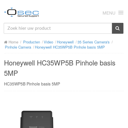
MENU
HOME
Home
Producten
Video
Honeywell
35 Series Camera's
OVER ONS
Pinhole Camera
Honeywell HC35WP5B Pinhole basis 5MP
NIEUWS
Honeywell HC35WP5B Pinhole basis
PRODUCTEN
5MP
SUPPORT
HC35WP5B Pinhole basis 5MP
RMA
MIJN OSEC
CONTACT