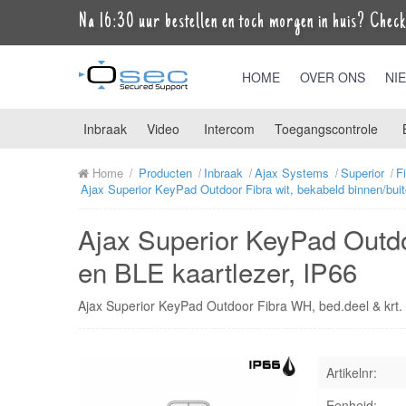
Na 16:30 uur bestellen en toch morgen in huis? Check 
HOME
OVER ONS
NI
Inbraak
Video
Intercom
Toegangscontrole
Home
Producten
Inbraak
Ajax Systems
Superior
F
Ajax Superior KeyPad Outdoor Fibra wit, bekabeld binnen/bui
Ajax Superior KeyPad Outdo
en BLE kaartlezer, IP66
Ajax Superior KeyPad Outdoor Fibra WH, bed.deel & krt.
Artikelnr:
Eenheid: