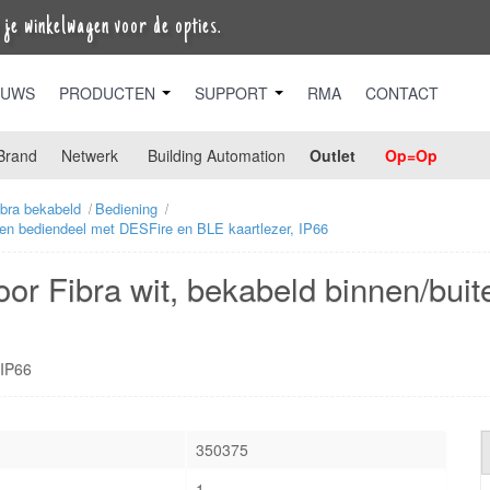
je winkelwagen voor de opties.
EUWS
PRODUCTEN
SUPPORT
RMA
CONTACT
Brand
Netwerk
Building Automation
Outlet
Op=Op
ibra bekabeld
Bediening
ten bediendeel met DESFire en BLE kaartlezer, IP66
or Fibra wit, bekabeld binnen/bui
 IP66
350375
1