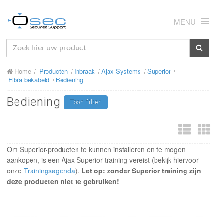
MENU
HOME
Home
Producten
Inbraak
Ajax Systems
Superior
OVER ONS
Fibra bekabeld
Bediening
NIEUWS
Bediening
Toon filter
PRODUCTEN
SUPPORT
Om Superior-producten te kunnen installeren en te mogen
RMA
aankopen, is een Ajax Superior training vereist (bekijk hiervoor
onze
Trainingsagenda
).
Let op: zonder Superior training
zijn
MIJN OSEC
deze producten
niet te gebruiken!
CONTACT