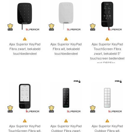
INLOGGEN
Ajax Superior KeyPad
Ajax Superior KeyPad
Ajax Superior KeyPad
Fibra zwart, bekabeld
Fibra wit, bekabeld
TouchScreen Fibra
touchbediendeel
touchbediendeel
zwart, bekabeld 5"
touchscreen bediendeel
met DESFire...
Ajax Superior KeyPad
Ajax Superior KeyPad
Ajax Superior KeyPad
TouchScreen Fibra wit,
Outdoor Fibra zwart,
Outdoor Fibra wit,