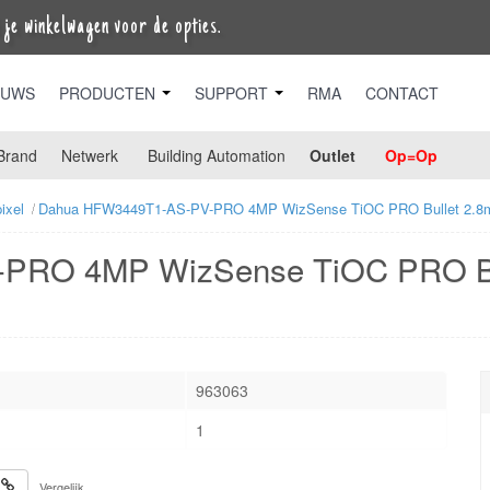
je winkelwagen voor de opties.
EUWS
PRODUCTEN
SUPPORT
RMA
CONTACT
Brand
Netwerk
Building Automation
Outlet
Op=Op
ixel
Dahua HFW3449T1-AS-PV-PRO 4MP WizSense TiOC PRO Bullet 2.8
PRO 4MP WizSense TiOC PRO Bu
963063
1
Vergelijk