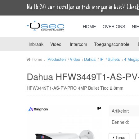
Na 16:30 uur bestellen en toch morgen in huis? Check 
HOME
OVER ONS
NI
Inbraak
Video
Intercom
Toegangscontrole
Home
Producten
Video
Dahua
IP
Bullets
4 Megap
Dahua HFW3449T1-AS-PV-
HFW3449T1-AS-PV-PRO 4MP Bullet Tioc 2.8mm
Artikelnr:
Eenheid:
Terug