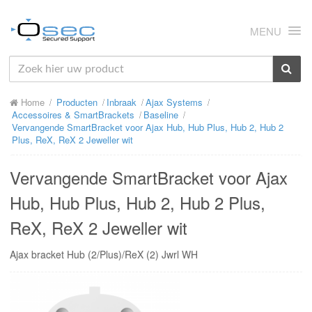
MENU
HOME
Home
Producten
Inbraak
Ajax Systems
OVER ONS
Accessoires & SmartBrackets
Baseline
Vervangende SmartBracket voor Ajax Hub, Hub Plus, Hub 2, Hub 2
NIEUWS
Plus, ReX, ReX 2 Jeweller wit
PRODUCTEN
Vervangende SmartBracket voor Ajax
SUPPORT
Hub, Hub Plus, Hub 2, Hub 2 Plus,
ReX, ReX 2 Jeweller wit
RMA
Ajax bracket Hub (2/Plus)/ReX (2) Jwrl WH
MIJN OSEC
CONTACT