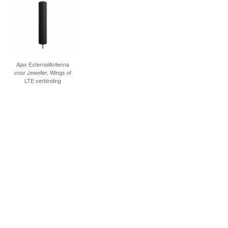
Ajax ExternalAntenna
voor Jeweller, Wings of
LTE verbinding