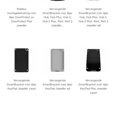
INLOGGEN
Roldeur
Vervangende
Vervangende
montagebehuizing voor
SmartBracket voor Ajax
SmartBracket voor Ajax
Ajax DoorProtect en
Hub, Hub Plus, Hub 2,
Hub, Hub Plus, Hub 2,
DoorProtect Plus
Hub 2 Plus, ReX, ReX 2
Hub 2 Plus, ReX, ReX 2
Jeweller
Jeweller...
Jeweller wit
Vervangende
Vervangende
Vervangende
SmartBracket voor Ajax
SmartBracket voor Ajax
SmartBracket voor Ajax
KeyPad Jeweller zwart
KeyPad Jeweller wit
KeyPad Plus Jeweller
zwart