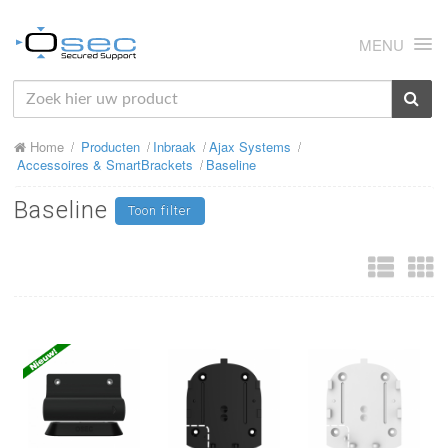
MENU
HOME
Home
Producten
Inbraak
Ajax Systems
OVER ONS
Accessoires & SmartBrackets
Baseline
NIEUWS
Baseline
Toon filter
PRODUCTEN
SUPPORT
RMA
MIJN OSEC
CONTACT