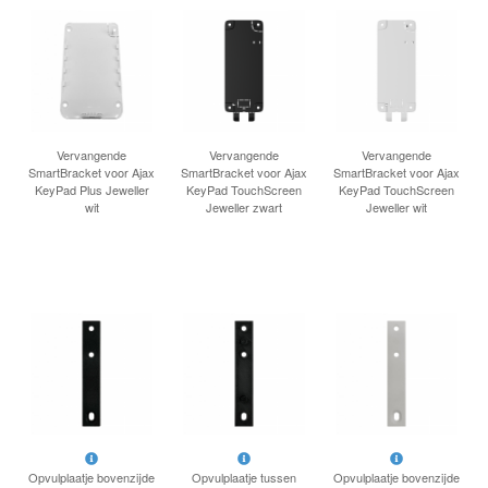
Vervangende
Vervangende
Vervangende
SmartBracket voor Ajax
SmartBracket voor Ajax
SmartBracket voor Ajax
KeyPad Plus Jeweller
KeyPad TouchScreen
KeyPad TouchScreen
wit
Jeweller zwart
Jeweller wit
Opvulplaatje bovenzijde
Opvulplaatje tussen
Opvulplaatje bovenzijde