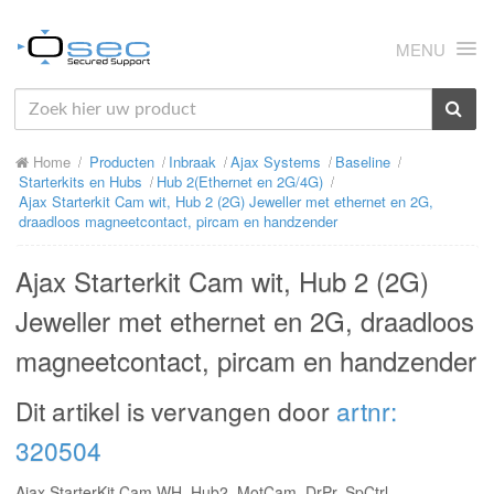
MENU
HOME
Home
Producten
Inbraak
Ajax Systems
Baseline
OVER ONS
Starterkits en Hubs
Hub 2(Ethernet en 2G/4G)
Ajax Starterkit Cam wit, Hub 2 (2G) Jeweller met ethernet en 2G,
NIEUWS
draadloos magneetcontact, pircam en handzender
PRODUCTEN
Ajax Starterkit Cam wit, Hub 2 (2G)
SUPPORT
Jeweller met ethernet en 2G, draadloos
magneetcontact, pircam en handzender
RMA
MIJN OSEC
Dit artikel is vervangen door
artnr:
320504
CONTACT
Ajax StarterKit Cam WH, Hub2, MotCam, DrPr, SpCtrl