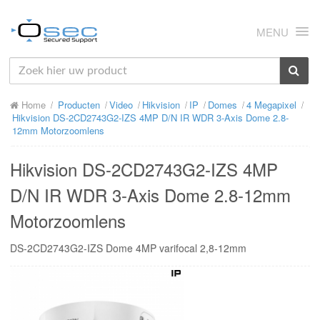
MENU
HOME
Home
Producten
Video
Hikvision
IP
Domes
4 Megapixel
OVER ONS
Hikvision DS-2CD2743G2-IZS 4MP D/N IR WDR 3-Axis Dome 2.8-
12mm Motorzoomlens
NIEUWS
Hikvision DS-2CD2743G2-IZS 4MP
PRODUCTEN
D/N IR WDR 3-Axis Dome 2.8-12mm
SUPPORT
Motorzoomlens
RMA
DS-2CD2743G2-IZS Dome 4MP varifocal 2,8-12mm
MIJN OSEC
CONTACT