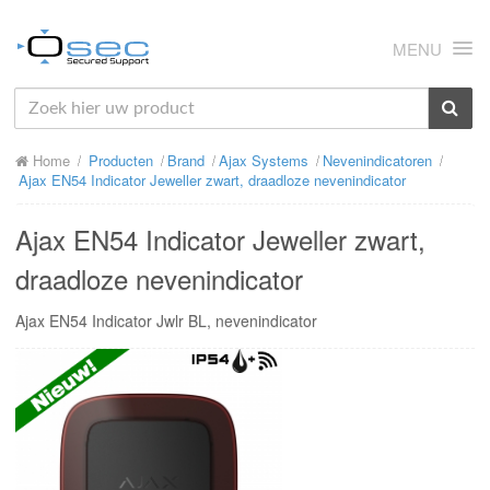
MENU
HOME
Home
Producten
Brand
Ajax Systems
Nevenindicatoren
OVER ONS
Ajax EN54 Indicator Jeweller zwart, draadloze nevenindicator
NIEUWS
Ajax EN54 Indicator Jeweller zwart,
PRODUCTEN
draadloze nevenindicator
SUPPORT
Ajax EN54 Indicator Jwlr BL, nevenindicator
RMA
MIJN OSEC
CONTACT