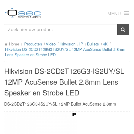
MENU
HOME
Home
Producten
Video
Hikvision
IP
Bullets
4K
OVER ONS
Hikvision DS-2CD2T126G3-IS2UY/SL 12MP AcuSense Bullet 2.8mm
Lens Speaker en Strobe LED
NIEUWS
Hikvision DS-2CD2T126G3-IS2UY/SL
PRODUCTEN
12MP AcuSense Bullet 2.8mm Lens
SUPPORT
Speaker en Strobe LED
RMA
DS-2CD2T126G3-IS2UY/SL 12MP Bullet AcuSense 2.8mm
MIJN OSEC
CONTACT