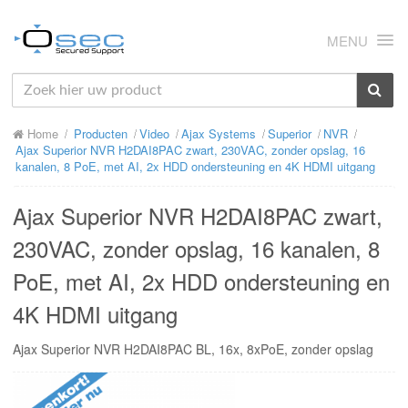
MENU
HOME
Home
Producten
Video
Ajax Systems
Superior
NVR
OVER ONS
Ajax Superior NVR H2DAI8PAC zwart, 230VAC, zonder opslag, 16
kanalen, 8 PoE, met AI, 2x HDD ondersteuning en 4K HDMI uitgang
NIEUWS
Ajax Superior NVR H2DAI8PAC zwart,
PRODUCTEN
230VAC, zonder opslag, 16 kanalen, 8
SUPPORT
PoE, met AI, 2x HDD ondersteuning en
RMA
4K HDMI uitgang
MIJN OSEC
Ajax Superior NVR H2DAI8PAC BL, 16x, 8xPoE, zonder opslag
CONTACT