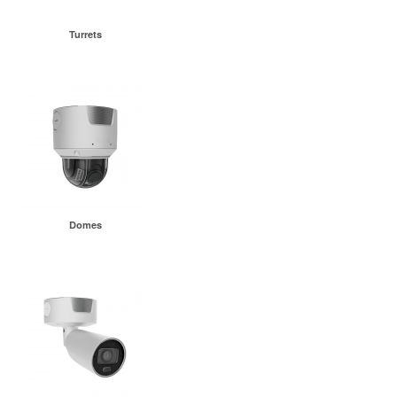
Turrets
Domes