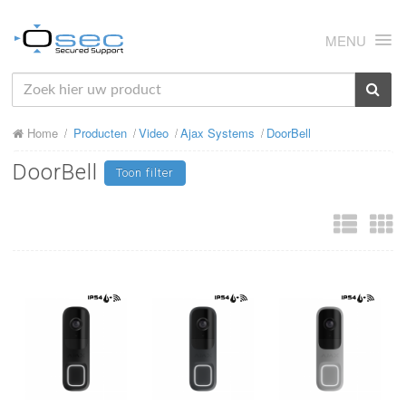
MENU
HOME
Home
Producten
Video
Ajax Systems
DoorBell
OVER ONS
DoorBell
Toon filter
NIEUWS
PRODUCTEN
SUPPORT
RMA
MIJN OSEC
CONTACT