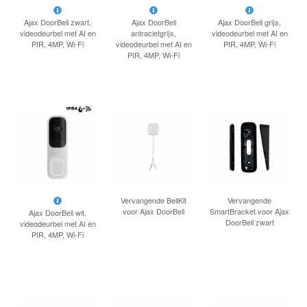
INLOGGEN
Ajax DoorBell zwart,
Ajax DoorBell
Ajax DoorBell grijs,
videodeurbel met AI en
antracietgrijs,
videodeurbel met AI en
PIR, 4MP, Wi-Fi
videodeurbel met AI en
PIR, 4MP, Wi-Fi
PIR, 4MP, Wi-Fi
Vervangende BellKit
Vervangende
voor Ajax DoorBell
SmartBracket voor Ajax
Ajax DoorBell wit,
DoorBell zwart
videodeurbel met AI en
PIR, 4MP, Wi-Fi