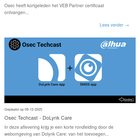
Osec heeft kortgeleden het VEB Partner certificaat
ontvangen...
Lees verder →
Geplaatst op 09-12-2025
Osec Techcast - DoLynk Care
In deze aflevering krijg je een korte rondleiding door de
webomgeving van Dolynk Care: van het toevoegen...