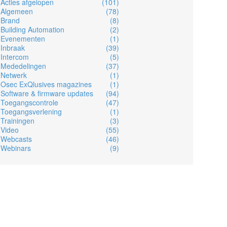
Acties afgelopen
(101)
Algemeen
(78)
Brand
(8)
Building Automation
(2)
Evenementen
(1)
Inbraak
(39)
Intercom
(5)
Mededelingen
(37)
Netwerk
(1)
Osec ExQlusives magazines
(1)
Software & firmware updates
(94)
Toegangscontrole
(47)
Toegangsverlening
(1)
Trainingen
(3)
Video
(55)
Webcasts
(46)
Webinars
(9)