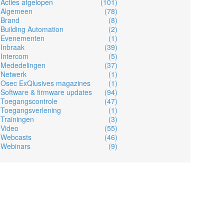
Acties afgelopen
(101)
Algemeen
(78)
Brand
(8)
Building Automation
(2)
Evenementen
(1)
Inbraak
(39)
Intercom
(5)
Mededelingen
(37)
Netwerk
(1)
Osec ExQlusives magazines
(1)
Software & firmware updates
(94)
Toegangscontrole
(47)
Toegangsverlening
(1)
Trainingen
(3)
Video
(55)
Webcasts
(46)
Webinars
(9)