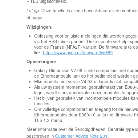
= TLS uitgeschakeld.
Let op:
Deze functie is alleen beschikbaar als de centra
of hoger.
Wijzigingen:
Oplossing voor onjuiste meldingen die werden gegene
via het RSS mimic-paneel. Deze update verhelpt spe
voor de Franse (NFA2P) variant. De firmware is te d
link:
https://www.osec.nl/firmware/fw/689
Opmerkingen:
Galaxy Dimension V7.06 is niet compatibel met oude
de Ethernetmodule kan op het bediendeel worden g
Elke module met versie V4.0X of lager is niet compa
Als uw systeem momenteel gebruikmaakt van E080-02
lager, wordt sterk aanbevolen deze modules te upgr
Het blijven gebruiken van incompatibele modules kan 
functies.
Om volledige compatibiliteit en toegang tot de nieuw
Ethernetmodules door E080-10 units met firmware FW 
TLS 1.2-menu.
Meer informatie over de Benodigdheden, Centrale type id
beschreven in
Customer Advice Note 201
.