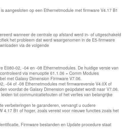
le is aangesloten op een Ethernetmodule met firmware V4.17 B1
reerd wanneer de centrale op afstand werd in- of uitgeschakeld
cifiek het probleem dat werd waargenomen in de E5-firmware
ownloaden via de volgende
re E080-02, -04 en -08 Ethernetmodules. De huidige versie van
econtroleerd via menuoptie 61.1.06 = Comm Modules
tibel met Galaxy Dimension Firmware V7.06.
, -04 of -08 Ethernetmodules met firmwareversie V4.0X of
aden voordat de Galaxy Dimension geüpdatet wordt naar V7.06.
leiden tot communicatiefouten of het verlies van belangrijke
ste verbeteringen te garanderen, vervangt u oudere
4.17 B1 of hoger, zoals vereist voor nieuwe functies zoals het
entificatie, Firmware bestanden en Update procedure staat