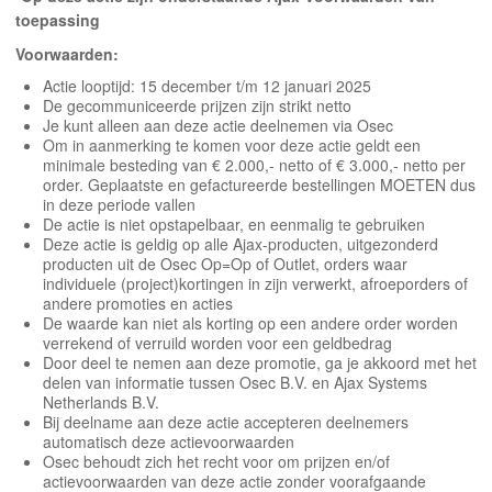
toepassing
Voorwaarden:
Actie looptijd: 15 december t/m 12 januari 2025
De gecommuniceerde prijzen zijn strikt netto
Je kunt alleen aan deze actie deelnemen via Osec
Om in aanmerking te komen voor deze actie geldt een
minimale besteding van € 2.000,- netto of € 3.000,- netto per
order. Geplaatste
en gefactureerde
bestellingen MOETEN dus
in deze periode vallen
De actie is niet opstapelbaar, en eenmalig te gebruiken
Deze actie is geldig op alle Ajax-producten, uitgezonderd
producten uit de Osec Op=Op of Outlet, orders waar
individuele (project)kortingen in zijn verwerkt, afroeporders of
andere promoties en acties
De waarde kan niet als korting op een andere order worden
verrekend of verruild worden voor een geldbedrag
Door deel te nemen aan deze promotie, ga je akkoord met het
delen van informatie tussen Osec B.V. en Ajax Systems
Netherlands B.V.
Bij deelname aan deze actie accepteren deelnemers
automatisch deze actievoorwaarden
Osec behoudt zich het recht voor om prijzen en/of
actievoorwaarden van deze actie zonder voorafgaande