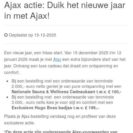
INLOGGEN
Ajax actie: Duik het nieuwe jaar
in met Ajax!
Geplaatst op 15-12-2025
Een nieuw jaar, een frisse start. Van 15 december 2025 t/m 12
januari 2026 maak je met
Ajax
een extra bijzondere start van het
jaar. Ontvang een luxe cadeau dat draait om ontspanning en
comfort.
Bij een bestelling met een orderwaarde van tenminste
2.000,- euro netto
geniet je van pure ontspanning met een
Nationale Sauna & Wellness Cadeaukaart t.w.v. € 100,-
Bij een bestelling met een orderwaarde van tenminste
3.000,- euro netto
kies je voor stijl en comfort met een
Exclusieve Hugo Boss badjas t.w.v. € 199,-.
Plaats je Ajax-bestelling vandaag nog en profiteer van deze
exclusieve actie.
*Op deze actie zijn onderstaande Ajax-voorwaarden van