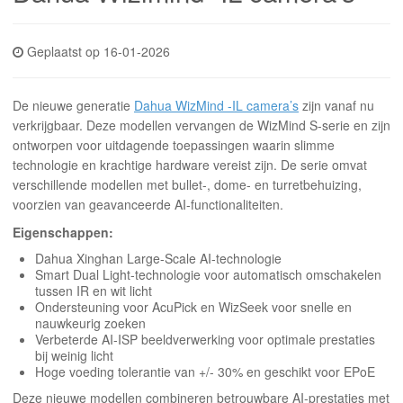
INLOGGEN
Geplaatst op 16-01-2026
De nieuwe generatie
Dahua WizMind -IL camera’s
zijn vanaf nu
verkrijgbaar. Deze modellen vervangen de WizMind S-serie en zijn
ontworpen voor uitdagende toepassingen waarin slimme
technologie en krachtige hardware vereist zijn. De serie omvat
verschillende modellen met bullet-, dome- en turretbehuizing,
voorzien van geavanceerde AI-functionaliteiten.
Eigenschappen:
Dahua Xinghan Large-Scale AI-technologie
Smart Dual Light-technologie voor automatisch omschakelen
tussen IR en wit licht
Ondersteuning voor AcuPick en WizSeek voor snelle en
nauwkeurig zoeken
Verbeterde AI-ISP beeldverwerking voor optimale prestaties
bij weinig licht
Hoge voeding tolerantie van +/- 30% en geschikt voor EPoE
Deze nieuwe modellen combineren betrouwbare AI-prestaties met