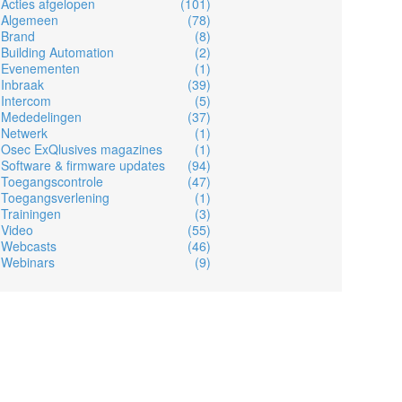
Acties afgelopen
(101)
Algemeen
(78)
Brand
(8)
Building Automation
(2)
Evenementen
(1)
Inbraak
(39)
Intercom
(5)
Mededelingen
(37)
Netwerk
(1)
Osec ExQlusives magazines
(1)
Software & firmware updates
(94)
Toegangscontrole
(47)
Toegangsverlening
(1)
Trainingen
(3)
Video
(55)
Webcasts
(46)
Webinars
(9)