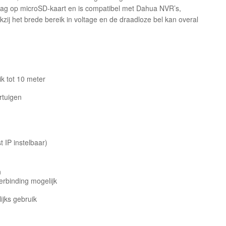
pslag op microSD-kaart en is compatibel met Dahua NVR’s,
ankzij het brede bereik in voltage en de draadloze bel kan overal
k tot 10 meter
rtuigen
IP instelbaar)
n
erbinding mogelijk
lijks gebruik