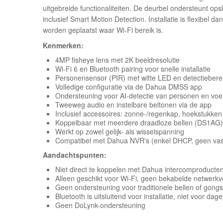
uitgebreide functionaliteiten. De deurbel ondersteunt o
inclusief Smart Motion Detection. Installatie is flexibel d
worden geplaatst waar Wi-Fi bereik is.
Kenmerken:
4MP fisheye lens met 2K beeldresolutie
Wi-Fi 6 en Bluetooth pairing voor snelle installatie
Personensensor (PIR) met witte LED en detectieberei
Volledige configuratie via de Dahua DMSS app
Ondersteuning voor AI-detectie van personen en voe
Tweeweg audio en instelbare beltonen via de app
Inclusief accessoires: zonne-/regenkap, hoekstukken
Koppelbaar met meerdere draadloze bellen (DS1AG)
Werkt op zowel gelijk- als wisselspanning
Compatibel met Dahua NVR's (enkel DHCP, geen vast 
Aandachtspunten:
Niet direct te koppelen met Dahua intercomproducte
Alleen geschikt voor Wi-Fi, geen bekabelde netwerkv
Geen ondersteuning voor traditionele bellen of gongs
Bluetooth is uitsluitend voor installatie, niet voor dage
Geen DoLynk-ondersteuning