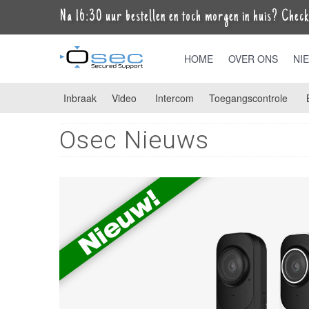
Na 16:30 uur bestellen en toch morgen in huis? Check 
HOME
OVER ONS
NI
Inbraak
Video
Intercom
Toegangscontrole
Osec Nieuws