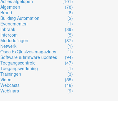
Acties afgelopen
(101)
Algemeen
(78)
Brand
(8)
Building Automation
(2)
Evenementen
(1)
Inbraak
(39)
Intercom
(5)
Mededelingen
(37)
Netwerk
(1)
Osec ExQlusives magazines
(1)
Software & firmware updates
(94)
Toegangscontrole
(47)
Toegangsverlening
(1)
Trainingen
(3)
Video
(55)
Webcasts
(46)
Webinars
(9)