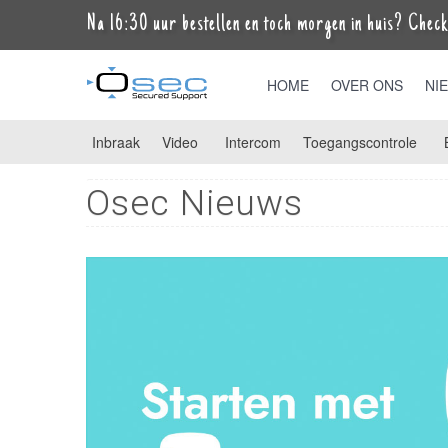
Na 16:30 uur bestellen en toch morgen in huis? Check 
HOME
OVER ONS
NI
Inbraak
Video
Intercom
Toegangscontrole
Osec Nieuws