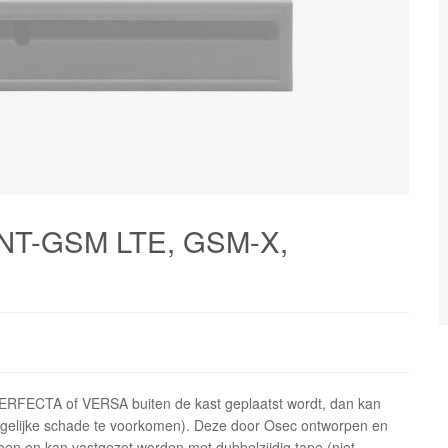
 INT-GSM LTE, GSM-X,
ERFECTA of VERSA buiten de kast geplaatst wordt, dan kan
elijke schade te voorkomen). Deze door Osec ontworpen en
en en kan vastgezet worden met dubbelzijdig tape (niet