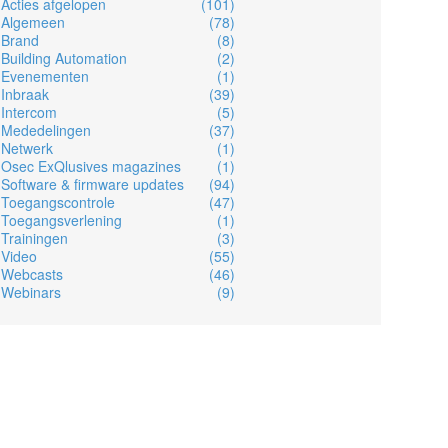
Acties afgelopen
(101)
Algemeen
(78)
Brand
(8)
Building Automation
(2)
Evenementen
(1)
Inbraak
(39)
Intercom
(5)
Mededelingen
(37)
Netwerk
(1)
Osec ExQlusives magazines
(1)
Software & firmware updates
(94)
Toegangscontrole
(47)
Toegangsverlening
(1)
Trainingen
(3)
Video
(55)
Webcasts
(46)
Webinars
(9)