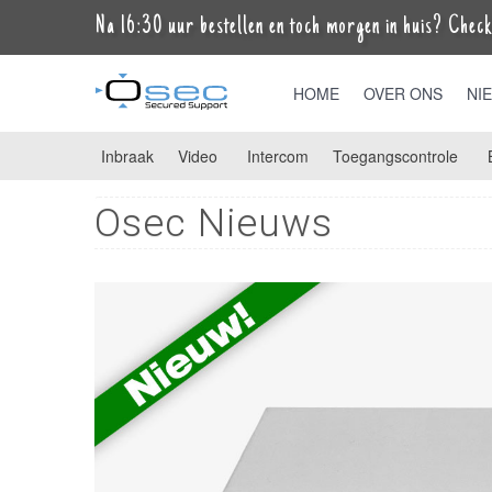
Na 16:30 uur bestellen en toch morgen in huis? Check 
HOME
OVER ONS
NI
Inbraak
Video
Intercom
Toegangscontrole
Osec Nieuws