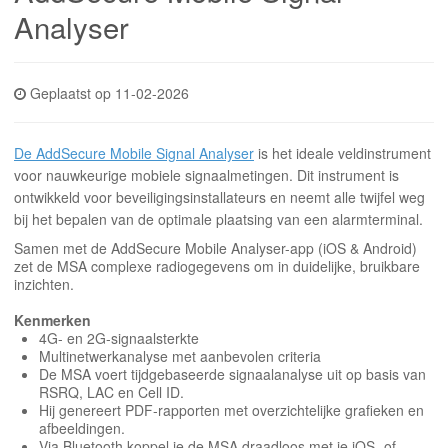
INLOGGEN
Analyser
Geplaatst op 11-02-2026
De AddSecure Mobile Signal Analyser
is het ideale veldinstrument
voor nauwkeurige mobiele signaalmetingen. Dit instrument is
ontwikkeld voor beveiligingsinstallateurs en neemt alle twijfel weg
bij het bepalen van de optimale plaatsing van een alarmterminal.
Samen met de AddSecure Mobile Analyser-app (iOS & Android)
zet de MSA complexe radiogegevens om in duidelijke, bruikbare
inzichten.
Kenmerken
4G- en 2G-signaalsterkte
Multinetwerkanalyse met aanbevolen criteria
De MSA voert tijdgebaseerde signaalanalyse uit op basis van
RSRQ, LAC en Cell ID.
Hij genereert PDF-rapporten met overzichtelijke grafieken en
afbeeldingen.
Via Bluetooth koppel je de MSA draadloos met je iOS- of