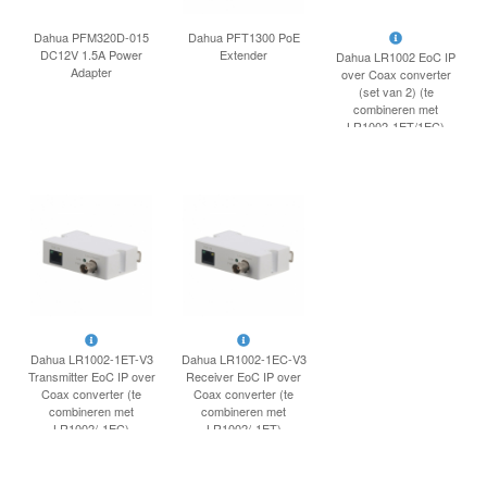
INLOGGEN
Dahua PFM320D-015
Dahua PFT1300 PoE
DC12V 1.5A Power
Extender
Dahua LR1002 EoC IP
Adapter
over Coax converter
(set van 2) (te
combineren met
LR1002-1ET/1EC)
Dahua LR1002-1ET-V3
Dahua LR1002-1EC-V3
Transmitter EoC IP over
Receiver EoC IP over
Coax converter (te
Coax converter (te
combineren met
combineren met
LR1002/-1EC)
LR1002/-1ET)