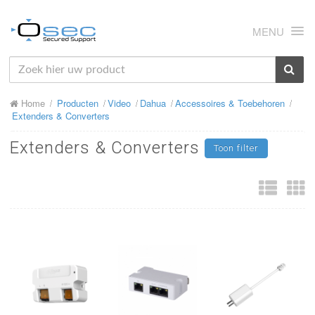
MENU
HOME
Home
Producten
Video
Dahua
Accessoires & Toebehoren
OVER ONS
Extenders & Converters
NIEUWS
Extenders & Converters
Toon filter
PRODUCTEN
SUPPORT
RMA
MIJN OSEC
CONTACT