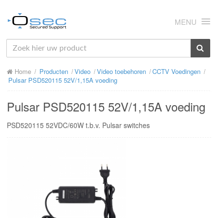
MENU
HOME
Home
Producten
Video
Video toebehoren
CCTV Voedingen
OVER ONS
Pulsar PSD520115 52V/1,15A voeding
NIEUWS
Pulsar PSD520115 52V/1,15A voeding
PRODUCTEN
PSD520115 52VDC/60W t.b.v. Pulsar switches
SUPPORT
RMA
MIJN OSEC
CONTACT