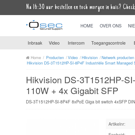
Na 16:30 uur bestellen en toch morgen in huis? Check 
HOME
OVER ONS
NI
Inbraak
Video
Intercom
Toegangscontrole
Home
Producten
Video
Hikvision
Netwerk producten
Hikvision DS-3T1512HP-SI-8P4F Industriële Smart Managed 
Hikvision DS-3T1512HP-SI-
110W + 4x Gigabit SFP
DS-3T1512HP-SI-8P4F 8xPoE Giga bit switch 4xSFP DI
Artikelnr:
Eenheid: