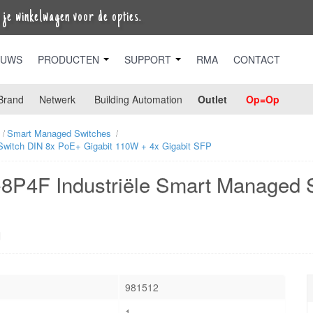
je winkelwagen voor de opties.
EUWS
PRODUCTEN
SUPPORT
RMA
CONTACT
Brand
Netwerk
Building Automation
Outlet
Op=Op
Smart Managed Switches
Switch DIN 8x PoE+ Gigabit 110W + 4x Gigabit SFP
8P4F Industriële Smart Managed S
N
981512
1